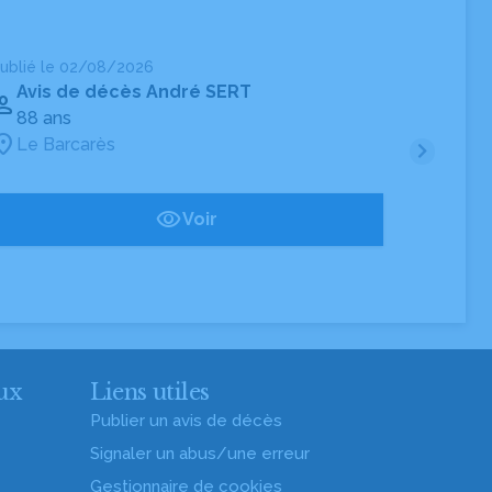
ublié le 02/08/2026
Publié
Avis de décès André SERT
Avi
88 ans
85 
Le Barcarès
Le 
Voir
ux
Liens utiles
Publier un avis de décès
Signaler un abus/une erreur
Gestionnaire de cookies