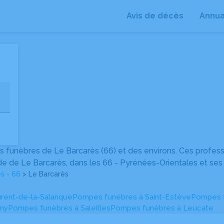
Avis de décès
Annua
+
−
 funèbres de Le Barcarès (66) et des environs. Ces profes
de de Le Barcarès, dans les 66 - Pyrénées-Orientales et ses 
s - 66
> Le Barcarès
rent-de-la-Salanque
Pompes funèbres à Saint-Estève
Pompes f
ny
Pompes funèbres à Saleilles
Pompes funèbres à Leucate