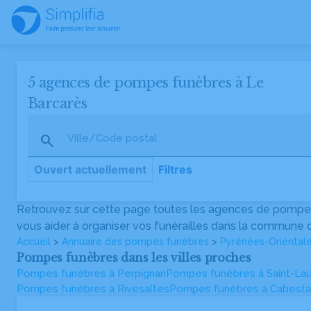
5 agences de pompes funèbres à Le
Barcarès
Ville/Code postal
Ouvert actuellement
Filtres
Retrouvez sur cette page toutes les agences de pompes
Assistance funéraire Salamone
vous aider à organiser vos funérailles dans la commune 
Agence vérifiée
Accueil
>
Annuaire des pompes funèbres
>
Pyrénées-Orientale
4.9
(692)
•
Ouvert jusqu’à 23h59
Pompes funèbres dans les villes proches
26 Avenue Annibal, 66420 Le Barcarès
Pompes funèbres à Perpignan
06 58 47 33 36
Pompes funèbres à Saint-Lau
Pompes funèbres à Rivesaltes
Pompes funèbres à Cabesta
SARL LA SALANQUE - Saint-Laurent-de-La-