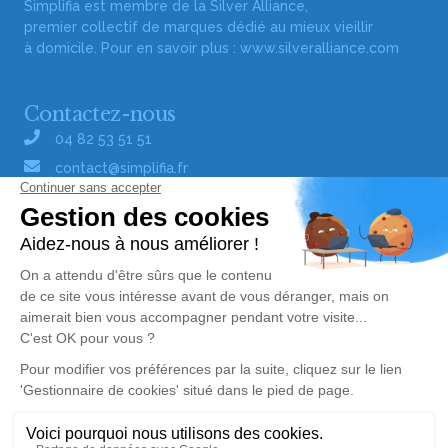
Simplifia est membre de la Silver Alliance,
premier collectif de marques dédié au mieux vieillir
à domicile. Pour en savoir plus :
www.silveralliance.com
Contactez-nous
04 82 53 51 51
contact@simplifia.fr
Réseaux sociaux
Liens utiles
Publier un avis de décès
Signaler un abus/une erreur
Gestionnaire de cookies
Consultez nos offres d'emploi