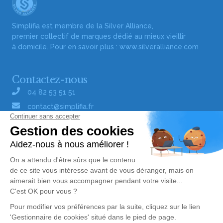
Simplifia est membre de la Silver Alliance,
premier collectif de marques dédié au mieux vieillir
à domicile. Pour en savoir plus :
www.silveralliance.com
Contactez-nous
04 82 53 51 51
contact@simplifia.fr
Réseaux sociaux
Liens utiles
Publier un avis de décès
Signaler un abus/une erreur