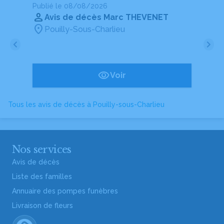
Publié le 08/08/2026
Pu
Avis de décès Marc THEVENET
Pouilly-Sous-Charlieu
Voir
Tous les avis de décès à Pouilly-sous-Charlieu
Nos services
Avis de décès
Liste des familles
Annuaire des pompes funèbres
Livraison de fleurs