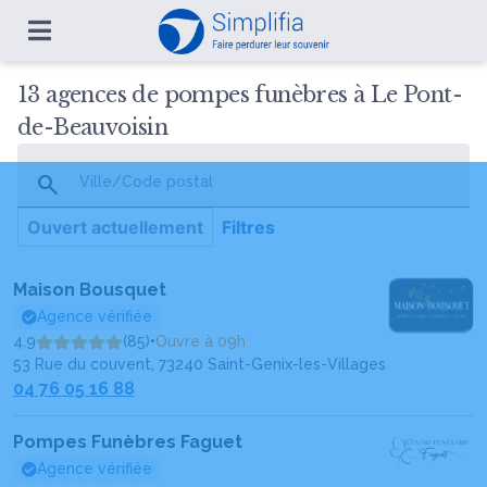
13 agences de pompes funèbres à Le Pont-
de-Beauvoisin
Ville/Code postal
Ouvert actuellement
Filtres
Maison Bousquet
Agence vérifiée
4.9
(85)
•
Ouvre à 09h
53 Rue du couvent, 73240 Saint-Genix-les-Villages
04 76 05 16 88
Pompes Funèbres Faguet
Agence vérifiée