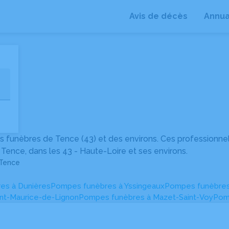
Avis de décès
Annua
+
−
 funèbres de Tence (43) et des environs. Ces professionne
Tence, dans les 43 - Haute-Loire et ses environs.
Tence
es à Dunières
Pompes funèbres à Yssingeaux
Pompes funèbres
nt-Maurice-de-Lignon
Pompes funèbres à Mazet-Saint-Voy
Pom