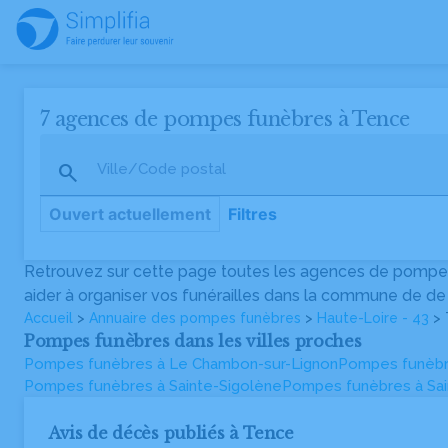
7 agences de pompes funèbres à Tence
Ville/Code postal
Ouvert actuellement
Filtres
Retrouvez sur cette page toutes les agences de pompes
SAS Pompes Funèbres Grousson
aider à organiser vos funérailles dans la commune de de 
Agence vérifiée
Accueil
>
Annuaire des pompes funèbres
>
Haute-Loire - 43
> 
5
(67)
•
Ouvre à 14h
Pompes funèbres dans les villes proches
14, Avenue du 19 Mars 1962, 43290 Montfaucon-en-
Pompes funèbres à Le Chambon-sur-Lignon
Velay
Pompes funèbr
06 83 13 50 97
Pompes funèbres à Sainte-Sigolène
Pompes funèbres à Sai
Avis de décès publiés à Tence
Pompes Funèbres DOLMAZON - Le Mazet-