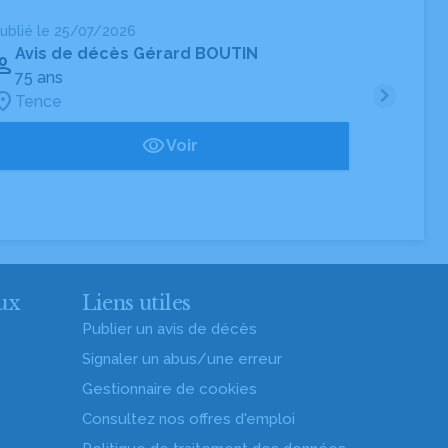
ublié le 25/07/2026
Publié 
Avis de décès Gérard BOUTIN
Av
75 ans
67 
Tence
Te
Voir
ux
Liens utiles
Publier un avis de décès
Signaler un abus/une erreur
Gestionnaire de cookies
Consultez nos offres d'emploi