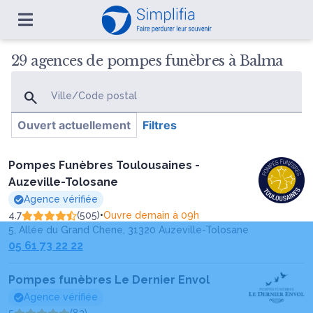
29 agences de pompes funèbres à Balma
Ville/Code postal
Ouvert actuellement
Filtres
Pompes Funèbres Toulousaines -
Auzeville-Tolosane
Agence vérifiée
4.7
(505)
•
Ouvre demain à 09h
5, Allée du Grand Chene, 31320 Auzeville-Tolosane
05 61 73 22 22
Pompes funèbres Le Dernier Envol
Agence vérifiée