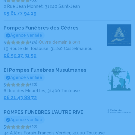
5
(83)
2 Rue Jean Monnet, 31240 Saint-Jean
05 61 73 94 19
Pompes Funèbres des Cèdres
Agence vérifiée
5
(25)
•
Ouvre demain à 09h
19 Route de Toulouse, 31180 Castelmaurou
06 59 27 31 59
EI Pompes Funèbres Musulmanes
Agence vérifiée
5
(22)
6 Rue des Mouettes, 31400 Toulouse
06 21 43 88 72
POMPES FUNEBRES L'AUTRE RIVE
Agence vérifiée
5
(22)
34 Allées Forain-François Verdier, 31000 Toulouse