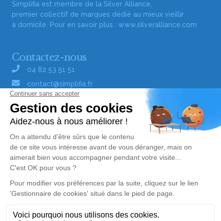
Simplifia est membre de la Silver Alliance,
premier collectif de marques dédié au mieux vieillir
à domicile. Pour en savoir plus :
www.silveralliance.com
Contactez-nous
04 82 53 51 51
contact@simplifia.fr
Réseaux sociaux
Liens utiles
Publier un avis de décès
Signaler un abus/une erreur
Gestionnaire de cookies
Consultez nos offres d'emploi