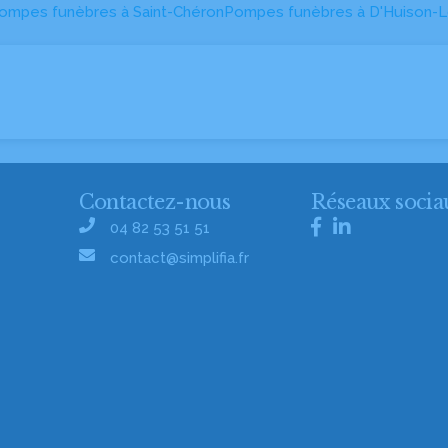
ompes funèbres à Saint-Chéron
Pompes funèbres à D'Huison-L
Contactez-nous
Réseaux socia
04 82 53 51 51
contact@simplifia.fr