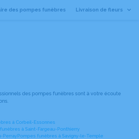
ire des pompes funèbres
Livraison de fleurs
Leaflet
| ©
OpenStreetMap
essionnels des pompes funèbres sont à votre écoute
ons.
bres à Corbeil-Essonnes
unèbres à Saint-Fargeau-Ponthierry
u-Perray
Pompes funèbres à Savigny-le-Temple