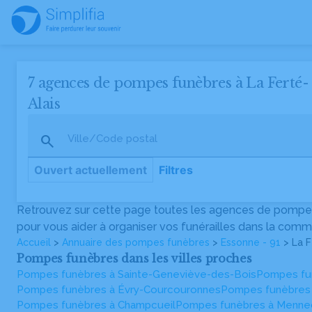
7 agences de pompes funèbres à La Ferté-
Alais
Ville/Code postal
Ouvert actuellement
Filtres
Retrouvez sur cette page toutes les agences de pompes 
Pompes Funèbres et Marbrerie Roger Marin
pour vous aider à organiser vos funérailles dans la comm
4, rue Sainte Barbe, 91590 La Ferté-Alais
01 64 57 42 74
Accueil
>
Annuaire des pompes funèbres
>
Essonne - 91
> La F
Pompes funèbres dans les villes proches
Pompes funèbres à Sainte-Geneviève-des-Bois
Pompes fun
Pompes Funèbres et Marbrerie Stranart - PFG
Pompes funèbres à Évry-Courcouronnes
Pompes funèbres 
40bis route de Corbeil, 91590 Baulne
Pompes funèbres à Champcueil
Pompes funèbres à Menne
01 64 57 60 94