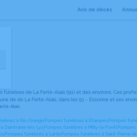
Avis de décès
Annua
+
−
funèbres de La Ferté-Alais (91) et des environs. Ces prof
une de de La Ferté-Alais, dans les 91 - Essonne et ses envir
erté-Alais
èbres à Ris-Orangis
Pompes funèbres à Étampes
Pompes funè
à Dammarie-les-Lys
Pompes funèbres à Milly-la-Forêt
Pompes f
cy
Pompes funèbres à Lardy
Pompes funèbres à Saint-Pierre-d