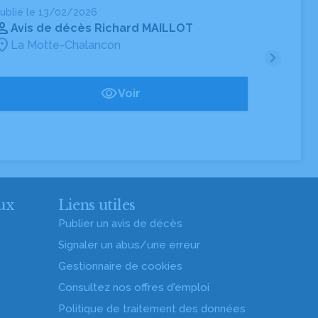
ublié le 13/02/2026
Publié
Avis de décès Richard MAILLOT
Av
La Motte-Chalancon
La 
Voir
ux
Liens utiles
Publier un avis de décès
Signaler un abus/une erreur
Gestionnaire de cookies
Consultez nos offres d'emploi
Politique de traitement des données