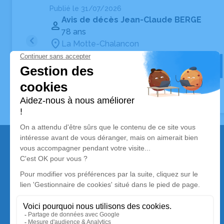
Publié le 31/07/2026
Avis de décès Jean-Claude BERGE
78 ans
La Motte-Chalancon
Voir
Tous les avis de décès à La Motte-Chalancon
Nos services
Avis de décès
Liste des familles
Annuaire des pompes funèbres
Livraison de fleurs