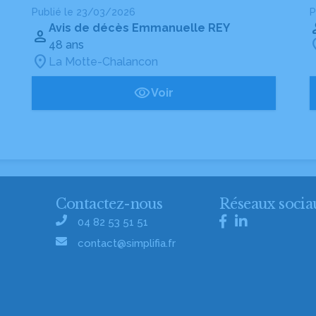
Publié le 23/03/2026
P
Avis de décès Emmanuelle REY
48 ans
La Motte-Chalancon
Voir
Contactez-nous
Réseaux socia
04 82 53 51 51
contact@simplifia.fr