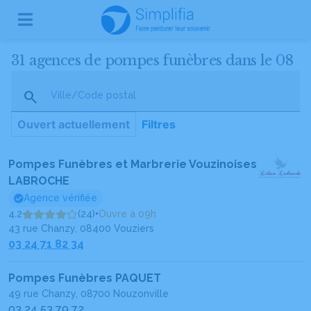
31 agences de pompes funèbres dans le 08
Ville/Code postal
Ouvert actuellement
Filtres
Pompes Funèbres et Marbrerie Vouzinoises
LABROCHE
Agence vérifiée
4.2
(24)
•
Ouvre à 09h
43 rue Chanzy, 08400 Vouziers
03 24 71 82 34
Pompes Funèbres PAQUET
49 rue Chanzy, 08700 Nouzonville
03 24 53 79 72