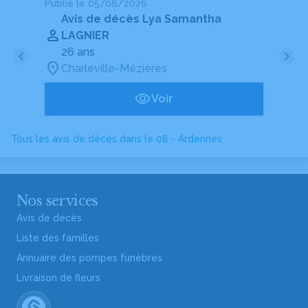
Publié le 05/08/2026
Pu
Avis de décès Lya Samantha
LAGNIER
26 ans
Charleville-Mézières
Voir
Tous les avis de décès dans le 08 - Ardennes
Nos services
Avis de décès
Liste des familles
Annuaire des pompes funèbres
Livraison de fleurs