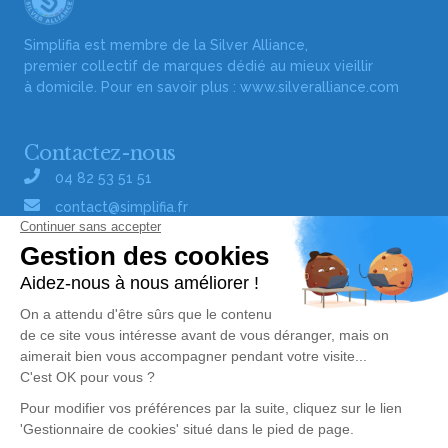
Simplifia est membre de la Silver Alliance,
premier collectif de marques dédié au mieux vieillir
à domicile. Pour en savoir plus :
www.silveralliance.com
Contactez-nous
04 82 53 51 51
contact@simplifia.fr
Réseaux sociaux
Liens utiles
Publier un avis de décès
Signaler un abus/une erreur
Gestionnaire de cookies