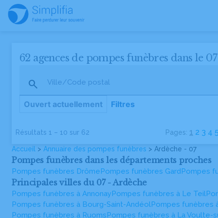
62 agences de pompes funèbres dans le 07
Ville/Code postal
Ouvert actuellement
Filtres
POMPES FUNEBRES - MARBRERIE RIFFARD -
1
2
3
4
Résultats 1 – 10 sur 62
Pages:
LARGENTIERE
Accueil
>
Annuaire des pompes funèbres
> Ardèche - 07
Agence vérifiée
Pompes funèbres dans les départements proches
4.9
(8)
•
Ouvert jusqu’à 18h30
Pompes funèbres Drôme
Pompes funèbres Gard
Pompes fu
Avenue de la République, 07110 Largentière
Principales villes du 07 - Ardèche
04 75 35 85 60
Pompes funèbres à Annonay
Pompes funèbres à Le Teil
Pom
Pompes funèbres à Bourg-Saint-Andéol
Pompes funèbres à
Pompes Funèbres Pailhes et Fils
Pompes funèbres à Ruoms
Pompes funèbres à La Voulte-s