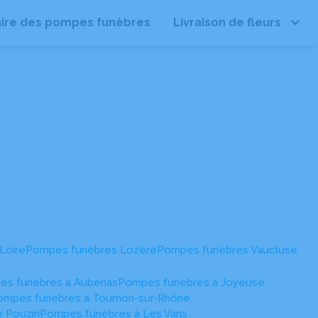
ire des pompes funèbres
Livraison de fleurs
Leaflet
| ©
OpenStreetMap
Loire
Pompes funèbres Lozère
Pompes funèbres Vaucluse
es funèbres à Aubenas
Pompes funèbres à Joyeuse
ompes funèbres à Tournon-sur-Rhône
 Pouzin
Pompes funèbres à Les Vans