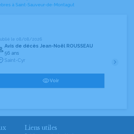
bres à Saint-Sauveur-de-Montagut
ublié le 08/08/2026
Publié
Avis de décès Jean-Noël ROUSSEAU
Avi
56 ans
92 
Saint-Cyr
An
Voir
ux
Liens utiles