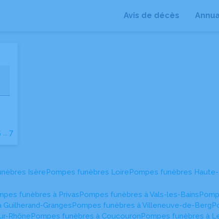
Avis de décès
Annua
+
−
5
...
7
nèbres Isère
Pompes funèbres Loire
Pompes funèbres Haute-
pes funèbres à Privas
Pompes funèbres à Vals-les-Bains
Pomp
 Guilherand-Granges
Pompes funèbres à Villeneuve-de-Berg
P
ur-Rhône
Pompes funèbres à Coucouron
Pompes funèbres à Le