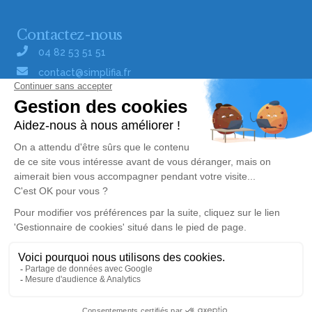
Contactez-nous
04 82 53 51 51
contact@simplifia.fr
Réseaux sociaux
Liens utiles
Publier un avis de décès
Signaler un abus/une erreur
Gestionnaire de cookies
Consultez nos offres d'emploi
Politique de traitement des données
© Simplifia - Tous droits réservés -
CGV
-
CGU
-
Mentions légales