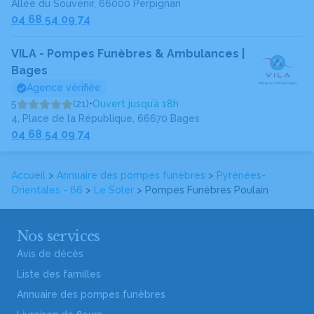
Allée du Souvenir, 66000 Perpignan
04 68 54 09 74
VILA - Pompes Funèbres & Ambulances |
Bages
Agence vérifiée
5
(21)
•
Ouvert jusqu’à 18h
4, Place de la République, 66670 Bages
04 68 54 09 74
Accueil
>
Annuaire des pompes funèbres
>
Pyrénées-
Orientales - 66
>
Le Soler
> Pompes Funèbres Poulain
Nos services
Avis de décès
Liste des familles
Annuaire des pompes funèbres