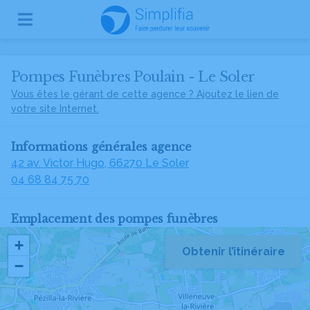
Pompes Funèbres Poulain - Le Soler
Vous êtes le gérant de cette agence ? Ajoutez le lien de
votre site Internet.
Informations générales agence
42 av. Victor Hugo, 66270 Le Soler
04 68 84 75 70
Emplacement des pompes funèbres
+
Obtenir l’itinéraire
−