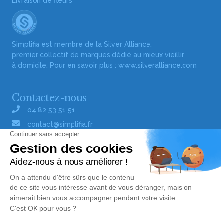
Livraison de fleurs
Simplifia est membre de la Silver Alliance,
premier collectif de marques dédié au mieux vieillir
à domicile. Pour en savoir plus :
www.silveralliance.com
Contactez-nous
04 82 53 51 51
contact@simplifia.fr
Réseaux sociaux
Liens utiles
Publier un avis de décès