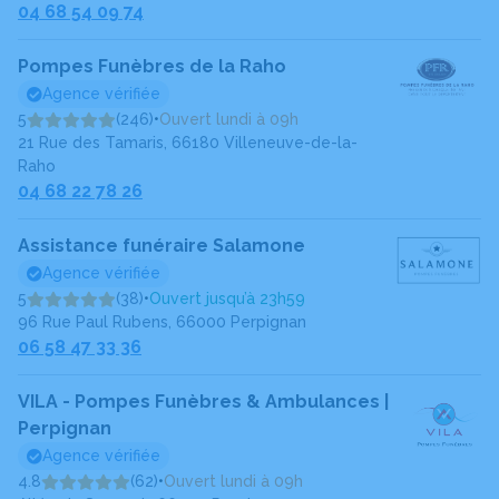
04 68 54 09 74
Pompes Funèbres de la Raho
Agence vérifiée
5
(246)
•
Ouvert lundi à 09h
21 Rue des Tamaris, 66180 Villeneuve-de-la-
Raho
04 68 22 78 26
Assistance funéraire Salamone
Agence vérifiée
5
(38)
•
Ouvert jusqu’à 23h59
96 Rue Paul Rubens, 66000 Perpignan
06 58 47 33 36
VILA - Pompes Funèbres & Ambulances |
Perpignan
Agence vérifiée
4.8
(62)
•
Ouvert lundi à 09h