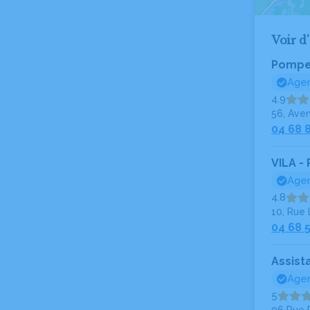
Voir d
Pompes
Agen
4.9
56, Ave
04 68 
VILA -
Agen
4.8
10, Rue 
04 68 
Assist
Agen
5