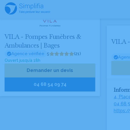
VILA - Pompes Funèbres &
VILA -
Ambulances | Bages
Agence vérifiée
5
(21)
Agenc
Ouvert jusqu’à 18h
Demander un devis
04 68 54 09 74
Inform
4, Plac
04 68 
https: