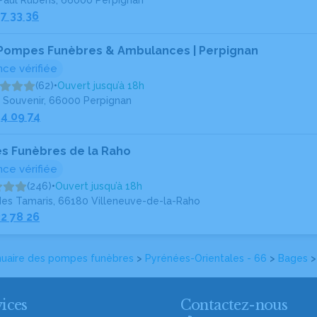
Paul Rubens, 66000 Perpignan
7 33 36
 Pompes Funèbres & Ambulances | Perpignan
ce vérifiée
(62)
•
Ouvert jusqu’à 18h
u Souvenir, 66000 Perpignan
54 09 74
 Funèbres de la Raho
ce vérifiée
(246)
•
Ouvert jusqu’à 18h
des Tamaris, 66180 Villeneuve-de-la-Raho
2 78 26
uaire des pompes funèbres
>
Pyrénées-Orientales - 66
>
Bages
>
ices
Contactez-nous