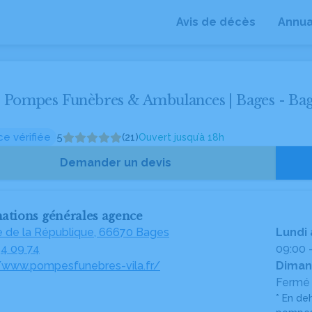
Avis de décès
Annua
 Pompes Funèbres & Ambulances | Bages - Ba
e vérifiée
5
(21)
Ouvert jusqu’à 18h
Demander un devis
ations générales agence
e de la République, 66670 Bages
Lundi
54 09 74
09:00 
//www.pompesfunebres-vila.fr/
Diman
Fermé 
* En de