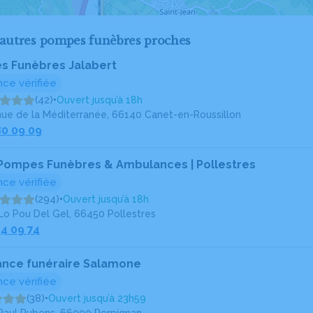
'autres pompes funèbres proches
 Funèbres Jalabert
ce vérifiée
(42)
•
Ouvert jusqu’à 18h
nue de la Méditerranée, 66140 Canet-en-Roussillon
80 09 09
 Pompes Funèbres & Ambulances | Pollestres
ce vérifiée
(294)
•
Ouvert jusqu’à 18h
Lo Pou Del Gel, 66450 Pollestres
54 09 74
ance funéraire Salamone
ce vérifiée
(38)
•
Ouvert jusqu’à 23h59