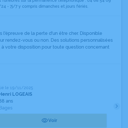
funèbres sur la permanence téléphonique : 04 68 54 09
/24 - 7j/7 y compris dimanches et jours fériés.
'épreuve de la perte d'un être cher. Disponible
t sur rendez-vous ou non. Des solutions personnalisées
 à votre disposition pour toute question concernant
lié le 19/11/2025
Pub
Henri LOGEAIS
88 ans
Bages
Voir