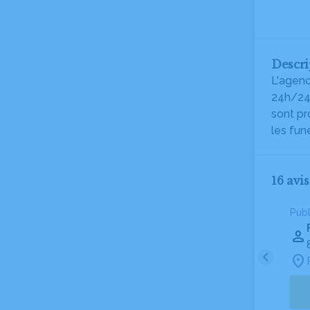
Descri
L'agenc
24h/24 
sont pr
les funé
16 avi
Pub