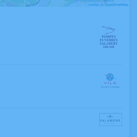
Leaflet
| ©
OpenStreetMap