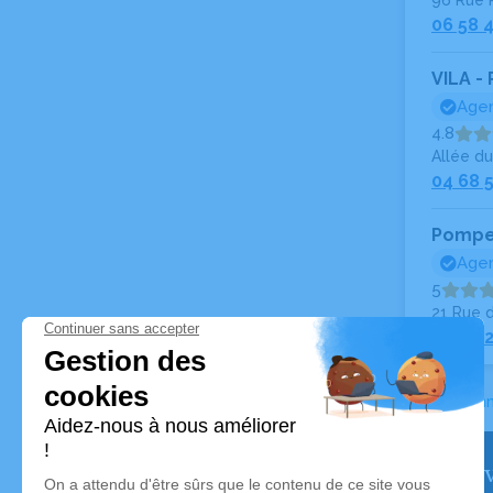
96 Rue 
06 58 4
VILA -
Agen
4.8
Allée d
04 68 
Pompes
Agen
5
21 Rue 
04 68 2
Accueil
>
Ann
Nos serv