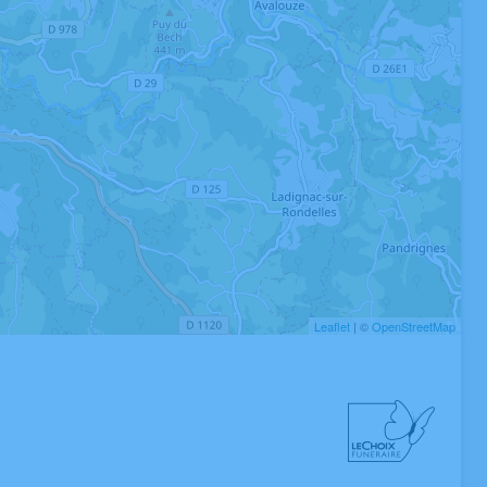
Leaflet
| ©
OpenStreetMap