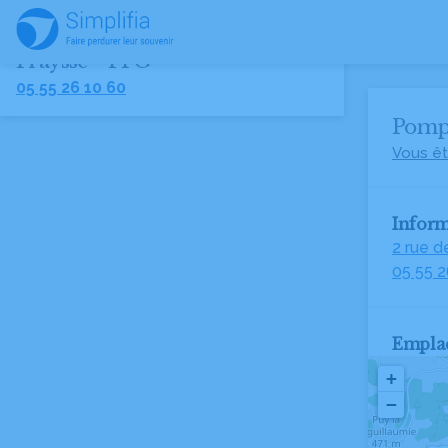
Pompes Funèbres et Marbrerie
Fraysse - PFG
05 55 26 10 60
Pompe
Vous êt
Inform
2 rue 
05 55 2
Empla
+
−