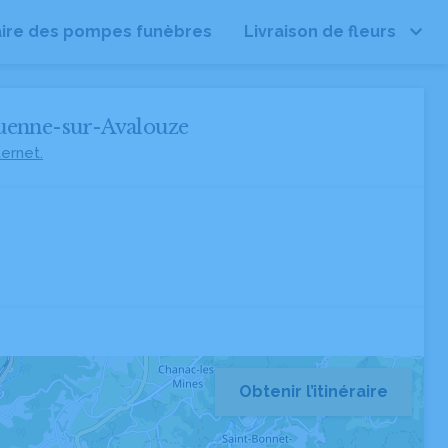
ire des pompes funèbres
Livraison de fleurs
uenne-sur-Avalouze
ternet.
Obtenir l’itinéraire