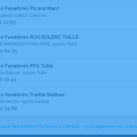
 Funèbres Picard Marc
agarde, 19800 Corrèze
1 22 83
s Funèbres ROC ECLERC TULLE
E RAYMOND POINCARRÉ, 19000 Tulle
0 62 25
 Funèbres PFG Tulle
de Baluze, 19000 Tulle
6 10 40
 funèbres Treille Seilhac
de l’arche, 19700 Seilhac
5 34 86
uaire des pompes funèbres
>
Corrèze - 19
>
Laguenne-sur-Avalo