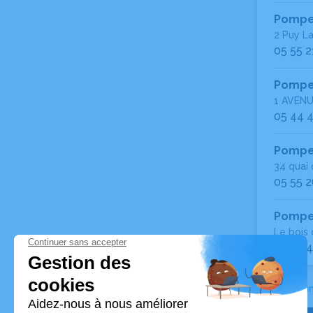
Pompes
2 Puy L
05 55 2
Pompe
1 AVENU
05 44 4
Pompes
34 quai 
05 55 2
Pompes
Le bois 
06 23 4
Accueil
>
Ann