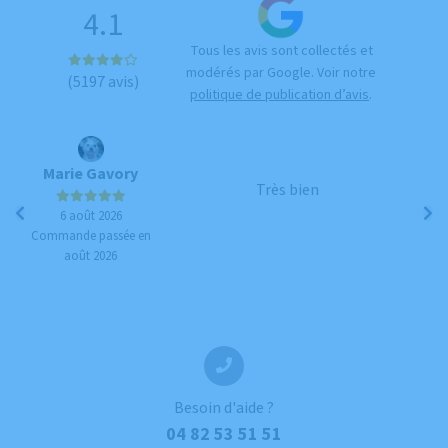
4.1
Tous les avis sont collectés et
modérés par Google. Voir notre
(5197 avis)
politique de publication d’avis
.
Marie Gavory
Br
Très bien
6 août 2026
Commande passée en
Co
août 2026
Besoin d'aide ?
04 82 53 51 51