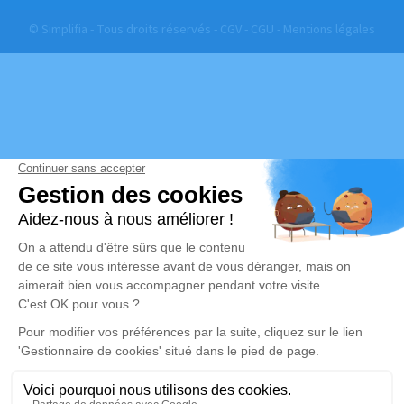
© Simplifia - Tous droits réservés -
CGV
-
CGU
-
Mentions légales