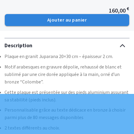
€
160,00
Ajouter au panier
Description
Plaque en granit Juparana 20×30 cm – épaisseur 2 cm.
Motif arabesques en gravure dépolie, rehaussé de blanc et
sublimé par une cire dorée appliquée à la main, orné d’un
bronze “Colombe”.
Cette plaque est présentée sur des pieds aluminium assurant
sa stabilité (pieds inclus).
Personnalisable grâce au texte dédicace en bronze à choisir
parmi plus de 80 messages disponibles
2 textes différents au choix.