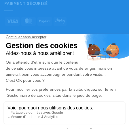
PAIEMENT SÉCURISÉ
© Simplifia - Tous droits réservés -
CGV
-
CGU
-
Mentions légales