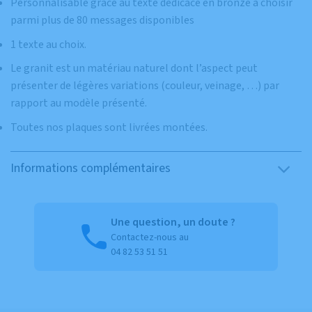
Personnalisable grâce au texte dédicace en bronze à choisir
parmi plus de 80 messages disponibles
1 texte au choix.
Le granit est un matériau naturel dont l’aspect peut
présenter de légères variations (couleur, veinage, …) par
rapport au modèle présenté.
Toutes nos plaques sont livrées montées.
Informations complémentaires
Une question, un doute ?
Contactez-nous au
04 82 53 51 51