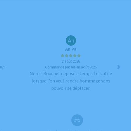
An Pa
2 août 2026
026
Commande passée en août 2026
Merci ! Bouquet déposé à temps.Très utile
Merci 
lorsque l’on veut rendre hommage sans
pouvoir se déplacer.