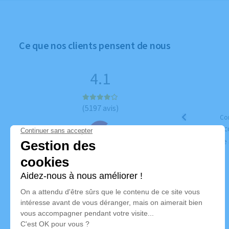
Ce que nos clients pensent de nous
4.1
(5197 avis)
Co
Merci beauc
identique 
Tous les avis sont collectés et modérés par
Google. Voir notre
politique de publication d’avis
.