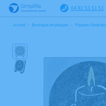
Passer
04 82 53 51 51
au
contenu
Accueil
>
Boutique de plaques
>
Plaques Funérair