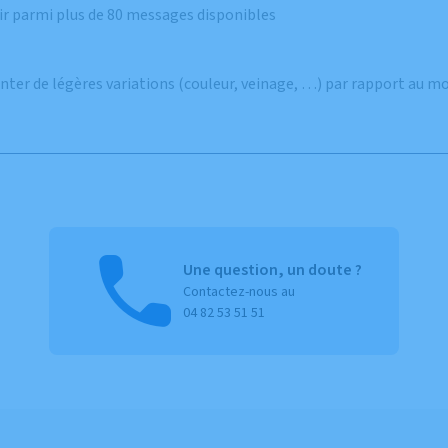
ir parmi plus de 80 messages disponibles
enter de légères variations (couleur, veinage, …) par rapport au m
Une question, un doute ?
Contactez-nous au
04 82 53 51 51