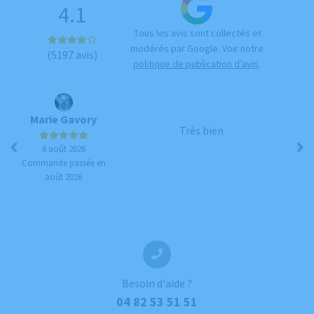
4.1
Tous les avis sont collectés et
modérés par Google. Voir notre
(5197 avis)
politique de publication d’avis
.
Marie Gavory
Br
Très bien
6 août 2026
Commande passée en
Co
août 2026
Besoin d'aide ?
04 82 53 51 51