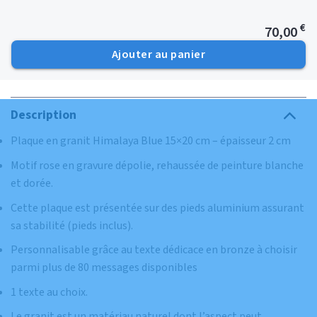
€
70,00
Ajouter au panier
Description
Plaque en granit Himalaya Blue 15×20 cm – épaisseur 2 cm
Motif rose en gravure dépolie, rehaussée de peinture blanche
et dorée.
Cette plaque est présentée sur des pieds aluminium assurant
sa stabilité (pieds inclus).
Personnalisable grâce au texte dédicace en bronze à choisir
parmi plus de 80 messages disponibles
1 texte au choix.
Le granit est un matériau naturel dont l’aspect peut