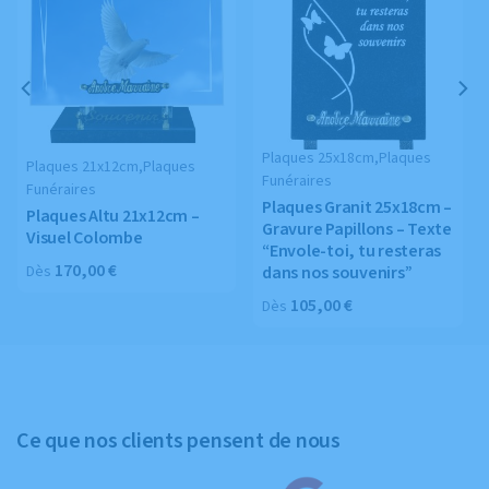
Plaques 25x18cm,Plaques
Plaques 21x12cm,Plaques
Funéraires
Funéraires
Plaques Granit 25x18cm –
Plaques Altu 21x12cm –
Gravure Papillons – Texte
e
Visuel Colombe
“Envole-toi, tu resteras
170,00
€
Dès
dans nos souvenirs”
105,00
€
Dès
Ce que nos clients pensent de nous