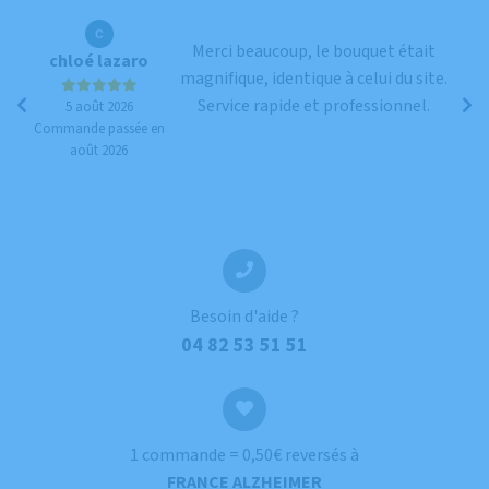
Merci beaucoup, le bouquet était
chloé lazaro
magnifique, identique à celui du site.
Service rapide et professionnel.
5 août 2026
Commande passée en
août 2026
Co
Besoin d'aide ?
04 82 53 51 51
1 commande = 0,50€ reversés à
FRANCE ALZHEIMER