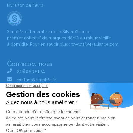
Livraison de fleurs
Simplifia est membre de la Silver Alliance,
premier collectif de marques dédié au mieux vieillir
à domicile. Pour en savoir plus :
www.silveralliance.com
Contactez-nous
04 82 53 51 51
contact@simplifia.fr
Réseaux sociaux
Liens utiles
Publier un avis de décès