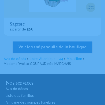
Visuel
taille M
Sagesse
à partir de
59€
Voir les 106 produits de la boutique
Avis de décès
>
Loire-Atlantique - 44
>
Mouzillon
>
Madame Yvette GOURAUD
née MARCHAIS
Nos services
Avis de décès
Liste des familles
Annuaire des pompes funèbres