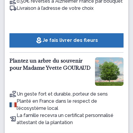
0,50€ reversés à Alzheimer France par bouquet
Livraison à l’adresse de votre choix
local_florist
Je fais livrer des fleurs
Plantez un arbre du souvenir
pour Madame Yvette GOURAUD
Un geste fort et durable, porteur de sens
Planté en France dans le respect de
l’écosystème local
La famille recevra un certificat personnalisé
attestant de la plantation