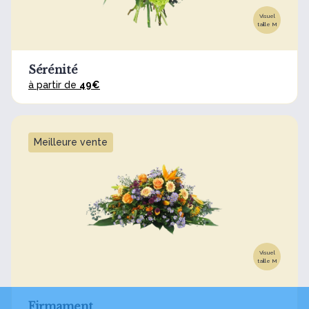
Visuel
taille M
Sérénité
à partir de
49€
Meilleure vente
Visuel
taille M
Firmament