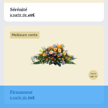
Sérénité
à partir de
49€
Meilleure vente
Visuel
taille M
Firmament
à partir de
99€