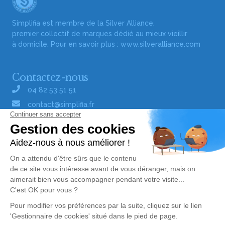
Simplifia est membre de la Silver Alliance,
premier collectif de marques dédié au mieux vieillir
à domicile. Pour en savoir plus :
www.silveralliance.com
Contactez-nous
04 82 53 51 51
contact@simplifia.fr
Réseaux sociaux
Liens utiles
Publier un avis de décès
Signaler un abus/une erreur
Gestionnaire de cookies