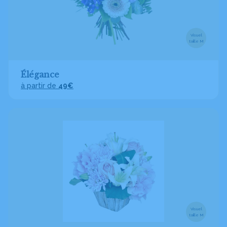
Visuel
taille M
Élégance
à partir de
49€
Visuel
taille M