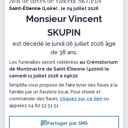
Avis de décès de Vincent SKUPIN
Saint-Étienne
(
Loire
) , le 09 juillet 2026
Monsieur Vincent
SKUPIN
est décédé le lundi 06 juillet 2026 âgé
de 38 ans.
Les funérailles seront célébrées
au Crématorium
de Montmartre de Saint-Étienne (42000) le
samedi 11 juillet 2026 à 09h30
.
Simplifia vous propose de faire livrer des fleurs à la
famille par un fleuriste local. Pour choisir et
commander des fleurs,
cliquez sur ce lien
ou
appelez
04 82 53 51 51
chat
Partager par SMS