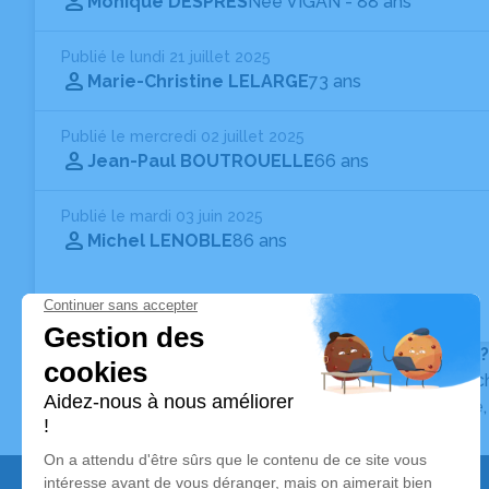
Monique DESPRES
Née VIGAN
- 88 ans
Publié le lundi 21 juillet 2025
Marie-Christine LELARGE
73 ans
Publié le mercredi 02 juillet 2025
Jean-Paul BOUTROUELLE
66 ans
Publié le mardi 03 juin 2025
Michel LENOBLE
86 ans
Vous ne trouvez pas l’avis de décès recherché ?
Pour affiner votre recherche, utilisez la barre de rec
Pour toute question relative au fonctionnement du sit