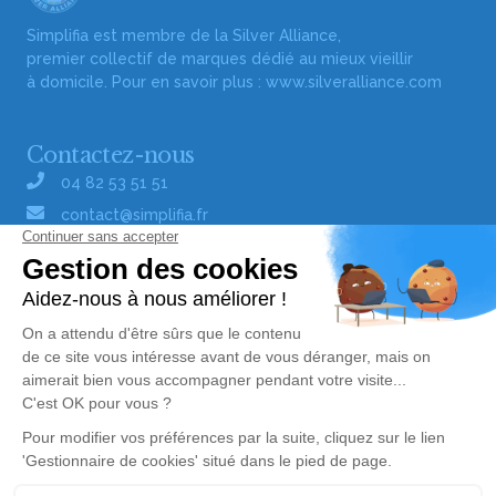
Simplifia est membre de la Silver Alliance,
premier collectif de marques dédié au mieux vieillir
à domicile. Pour en savoir plus :
www.silveralliance.com
Contactez-nous
04 82 53 51 51
contact@simplifia.fr
Réseaux sociaux
Liens utiles
Publier un avis de décès
Signaler un abus/une erreur
Gestionnaire de cookies