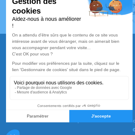
Vous ne trouvez pas l’avis de décès recherché ?
Pour affiner votre recherche, utilisez la barre de rec
Pour toute question relative au fonctionnement du sit
Nos services
Avis de décès
Liste des familles
Annuaire des pompes funèbres
Livraison de fleurs
Simplifia est membre de la Silver Alliance,
premier collectif de marques dédié au mieux vieillir
à domicile. Pour en savoir plus :
www.silveralliance.
©