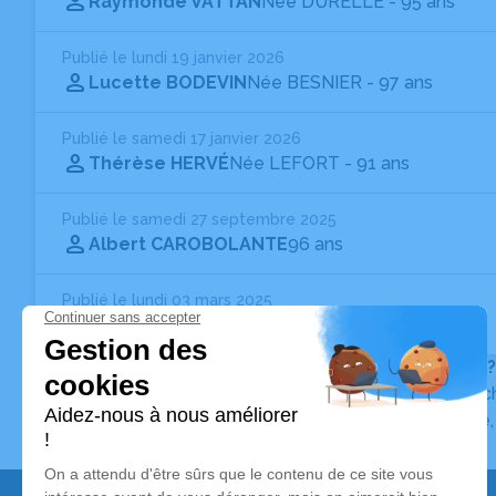
Raymonde VATTAN
Née DURELLE
- 95 ans
Publié le lundi 19 janvier 2026
Lucette BODEVIN
Née BESNIER
- 97 ans
Publié le samedi 17 janvier 2026
Thérèse HERVÉ
Née LEFORT
- 91 ans
Publié le samedi 27 septembre 2025
Albert CAROBOLANTE
96 ans
Publié le lundi 03 mars 2025
Eric WIGNANITZ
65 ans
Vous ne trouvez pas l’avis de décès recherché ?
Pour affiner votre recherche, utilisez la barre de rec
Pour toute question relative au fonctionnement du sit