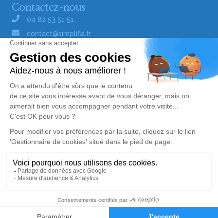
Contactez-nous
04 82 53 51 51
contact@simplifia.fr
Réseaux sociaux
Liens utiles
Publier un avis de décès
Signaler un abus/une erreur
Gestionnaire de cookies
Consultez nos offres d'emploi
Politique de traitement des données
© Simplifia - Tous droits réservés -
CGV
-
CGU
-
Alerte décès 81
Mentions légales