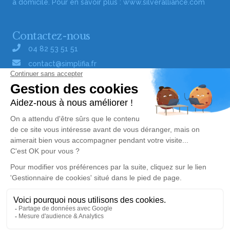
à domicile. Pour en savoir plus :
www.silveralliance.com
Contactez-nous
04 82 53 51 51
contact@simplifia.fr
Réseaux sociaux
Liens utiles
Publier un avis de décès
Signaler un abus/une erreur
Gestionnaire de cookies
Consultez nos offres d'emploi
Politique de traitement des données
© Simplifia - Tous droits réservés -
CGV
-
CGU
-