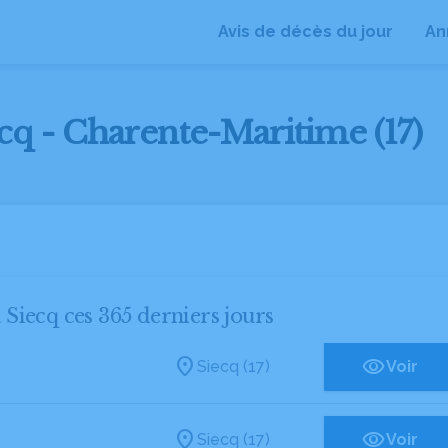
Avis de décès du jour
An
ecq - Charente-Maritime (17)
à Siecq ces 365 derniers jours
Siecq (17)
Voir
Siecq (17)
Voir