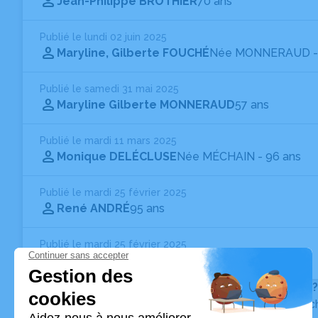
Jean-Philippe BROTHIER
70 ans
Publié le lundi 02 juin 2025
Maryline, Gilberte FOUCHÉ
Née MONNERAUD
Publié le samedi 31 mai 2025
Maryline Gilberte MONNERAUD
57 ans
Publié le mardi 11 mars 2025
Monique DELÉCLUSE
Née MÉCHAIN
- 96 ans
Publié le mardi 25 février 2025
René ANDRÉ
95 ans
Publié le mardi 25 février 2025
René ANDRÉ
95 ans
Vous ne trouvez pas l’avis de décès recherché ?
Pour affiner votre recherche, utilisez la barre de rec