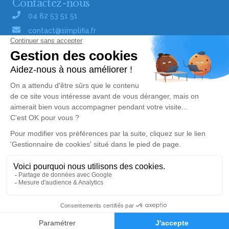
Contactez-nous
04 82 53 51 51
contact@simplifia.fr
Réseaux sociaux
Liens utiles
Publier un avis de décès
Signaler un abus/une erreur
Gestionnaire de cookies
Consultez nos offres d'emploi
Politique de traitement des données
© Simplifia - Tous droits réservés -
CGV
-
CGU
-
Alerte décès 86
Mentions légales