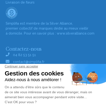
Livraison de fleurs
Simplifia est membre de la Silver Alliance,
premier collectif de marques dédié au mieux vieillir
à domicile. Pour en savoir plus :
www.silveralliance.com
Contactez-nous
04 82 53 51 51
contact@simplifia.fr
Réseaux sociaux
Liens utiles
Publier un avis de décès