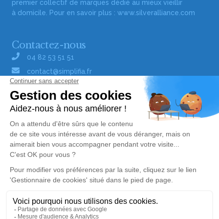
premier collectif de marques dédié au mieux vieillir
à domicile. Pour en savoir plus :
www.silveralliance.com
Contactez-nous
04 82 53 51 51
contact@simplifia.fr
Réseaux sociaux
Liens utiles
Publier un avis de décès
Signaler un abus/une erreur
Gestionnaire de cookies
Consultez nos offres d'emploi
Politique de traitement des données