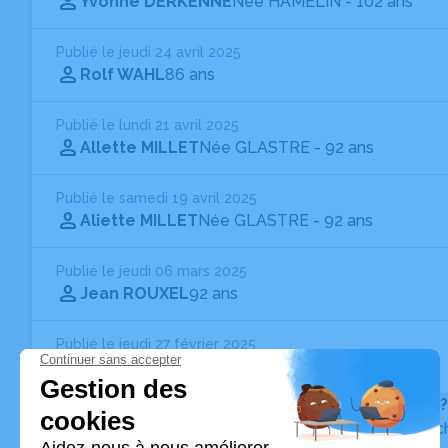
Yvonne DERKENNE
Née HAMELIN
- 102 ans
Publié le jeudi 24 avril 2025
Rolf WAHL
86 ans
Publié le lundi 21 avril 2025
Allette MILLET
Née GLASTRE
- 92 ans
Publié le samedi 19 avril 2025
Aliette MILLET
Née GLASTRE
- 92 ans
Publié le jeudi 06 mars 2025
Jean ROUXEL
92 ans
Publié le jeudi 27 février 2025
Dominique MARMISSOLLE-DAGUERRE
74 ans
Vous ne trouvez pas l’avis de décès recherché ?
Pour affiner votre recherche, utilisez la barre de rec