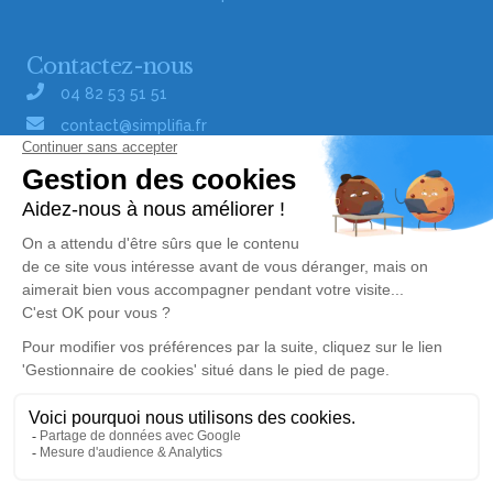
Contactez-nous
04 82 53 51 51
contact@simplifia.fr
Réseaux sociaux
Liens utiles
Publier un avis de décès
Signaler un abus/une erreur
Gestionnaire de cookies
Consultez nos offres d'emploi
Politique de traitement des données
© Simplifia - Tous droits réservés -
CGV
-
CGU
-