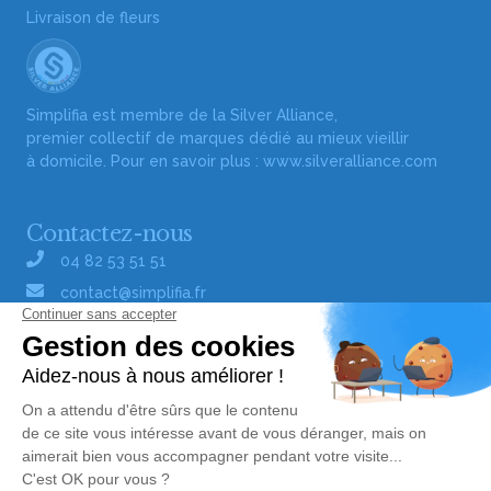
Livraison de fleurs
Simplifia est membre de la Silver Alliance,
premier collectif de marques dédié au mieux vieillir
à domicile. Pour en savoir plus :
www.silveralliance.com
Contactez-nous
04 82 53 51 51
contact@simplifia.fr
Réseaux sociaux
Liens utiles
Publier un avis de décès