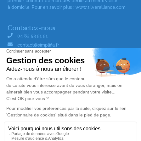
premier collectif de marques dédié au mieux vieillir
à domicile. Pour en savoir plus :
www.silveralliance.com
Contactez-nous
04 82 53 51 51
contact@simplifia.fr
Réseaux sociaux
Liens utiles
Publier un avis de décès
Signaler un abus/une erreur
Gestionnaire de cookies
Consultez nos offres d'emploi
Politique de traitement des données