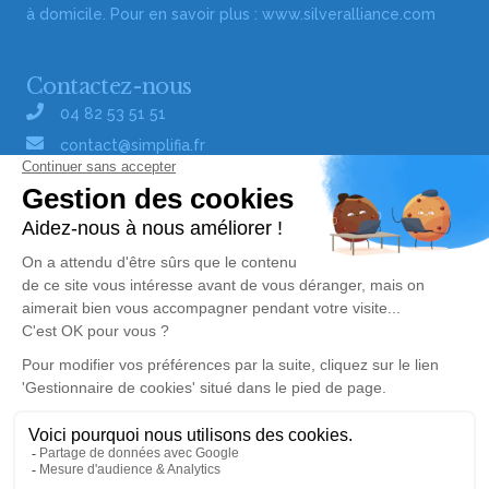
à domicile. Pour en savoir plus :
www.silveralliance.com
Contactez-nous
04 82 53 51 51
contact@simplifia.fr
Réseaux sociaux
Liens utiles
Publier un avis de décès
Signaler un abus/une erreur
Gestionnaire de cookies
Consultez nos offres d'emploi
Politique de traitement des données