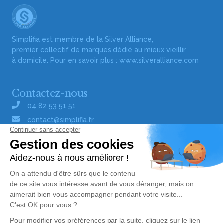
Simplifia est membre de la Silver Alliance,
premier collectif de marques dédié au mieux vieillir
à domicile. Pour en savoir plus :
www.silveralliance.com
Contactez-nous
04 82 53 51 51
contact@simplifia.fr
Réseaux sociaux
Liens utiles
Publier un avis de décès
Signaler un abus/une erreur