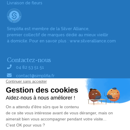
Livraison de fleurs
Simplifia est membre de la Silver Alliance,
premier collectif de marques dédié au mieux vieillir
à domicile. Pour en savoir plus :
www.silveralliance.com
Contactez-nous
04 82 53 51 51
contact@simplifia.fr
Réseaux sociaux
Liens utiles
Publier un avis de décès