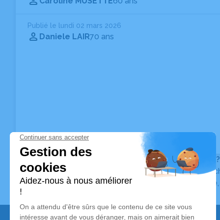
Caroline MUSETTE
60 ans
Publié le lundi 02 mars 2026
Daniele LAIR
70 ans
Vous ne trouvez pas l’avis de décès recherché ?
Pour affiner votre recherche, utilisez la barre de rec
Pour toute question relative au fonctionnement du sit