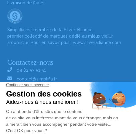
Livraison de fleurs
Simplifia est membre de la Silver Alliance,
premier collectif de marques dédié au mieux vieillir
à domicile. Pour en savoir plus :
www.silveralliance.com
Contactez-nous
04 82 53 51 51
contact@simplifia.fr
Réseaux sociaux
Liens utiles
Publier un avis de décès