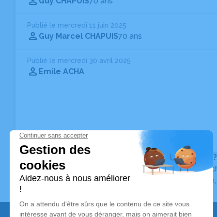
Guy CHAPUIS
70 ans
Publié le mercredi 11 juin 2025
Guy Marcel CHAPUIS
70 ans
Publié le mercredi 30 avril 2025
Emile ACHA
Vous ne trouvez pas l’avis de décès recherché ?
Pour affiner votre recherche, utilisez la barre de rec
Pour toute question relative au fonctionnement du sit