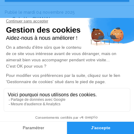
Publié le mardi 04 novembre 2025
Colette CHANAL
Née BUIS
- 88 ans
Portes-lès-Valence (26)
Voir
Publié le dimanche 02 novembre 2025
Joseph MORENO
86 ans
Portes-lès-Valence (26)
Voir
Publié le dimanche 02 novembre 2025
Alerte décès 26
Alain NODIN
75 ans