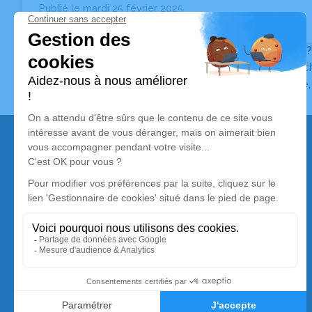
Publié le mardi 25 février 2025
Regine Marie France GOASDOUE
69 ans
Vous ne trouvez pas l’avis de décès recherché ?
Pour affiner votre recherche, utilisez la barre de rec
Pour toute question relative au fonctionnement du sit
Nos services
Avis de décès
Liste des familles
Annuaire des pompes funèbres
Livraison de fleurs
Simplifia est membre de la Silver Alliance,
premier collectif de marques dédié au mieux vieillir