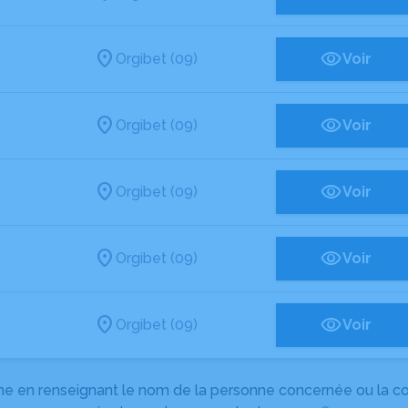
Orgibet (09)
Voir
Orgibet (09)
Voir
Orgibet (09)
Voir
Orgibet (09)
Voir
Orgibet (09)
Voir
herche en renseignant le nom de la personne concernée ou la