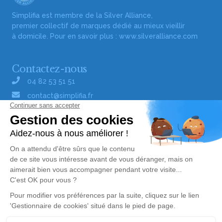
Simplifia est membre de la Silver Alliance,
premier collectif de marques dédié au mieux vieillir
à domicile. Pour en savoir plus :
www.silveralliance.com
Contactez-nous
04 82 53 51 51
contact@simplifia.fr
Réseaux sociaux
Liens utiles
Publier un avis de décès
Signaler un abus/une erreur
Gestionnaire de cookies