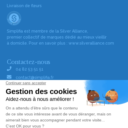
Livraison de fleurs
Simplifia est membre de la Silver Alliance,
premier collectif de marques dédié au mieux vieillir
à domicile. Pour en savoir plus :
www.silveralliance.com
Contactez-nous
04 82 53 51 51
contact@simplifia.fr
Réseaux sociaux
Liens utiles
Publier un avis de décès