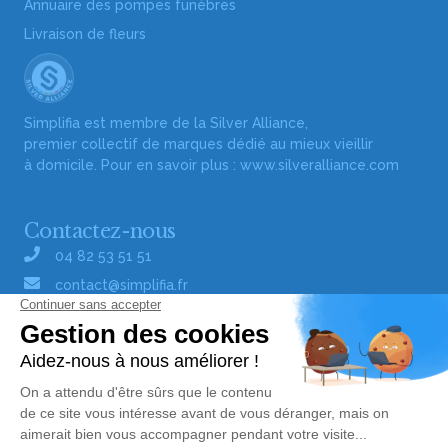
Annuaire des pompes funèbres
Livraison de fleurs
Simplifia est membre de la Silver Alliance,
premier collectif de marques dédié au mieux vieillir
à domicile. Pour en savoir plus :
www.silveralliance.com
Contactez-nous
04 82 53 51 51
contact@simplifia.fr
Réseaux sociaux
Liens utiles