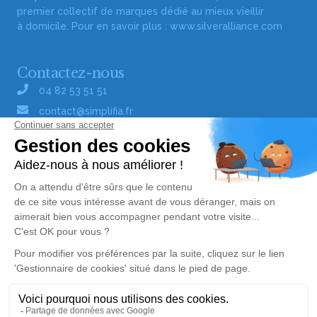
premier collectif de marques dédié au mieux vieillir
à domicile. Pour en savoir plus :
www.silveralliance.com
Contactez-nous
04 82 53 51 51
contact@simplifia.fr
Réseaux sociaux
Liens utiles
Publier un avis de décès
Signaler un abus/une erreur
Gestionnaire de cookies
Consultez nos offres d'emploi