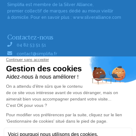
Simplifia est membre de la Silver Alliance,
premier collectif de marques dédié au mieux vieillir
à domicile. Pour en savoir plus :
www.silveralliance.com
Contactez-nous
04 82 53 51 51
contact@simplifia.fr
Réseaux sociaux
Liens utiles
Publier un avis de décès
Signaler un abus/une erreur
Gestionnaire de cookies
Consultez nos offres d'emploi