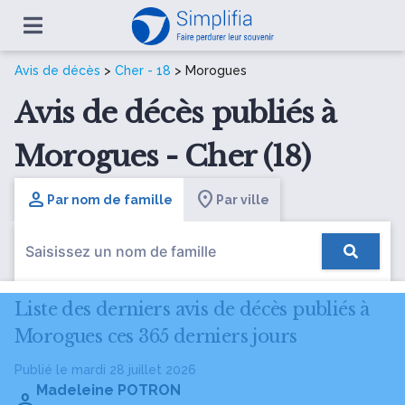
Avis de décès
>
Cher - 18
> Morogues
Avis de décès publiés à
Morogues - Cher (18)
Par nom de famille
Par ville
Liste des derniers avis de décès publiés à
Morogues ces 365 derniers jours
Publié le mardi 28 juillet 2026
Madeleine POTRON