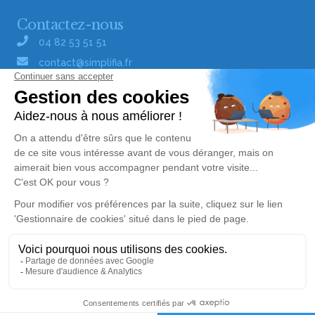
Contactez-nous
04 82 53 51 51
contact@simplifia.fr
Réseaux sociaux
Liens utiles
Publier un avis de décès
Signaler un abus/une erreur
Gestionnaire de cookies
Consultez nos offres d'emploi
Politique de traitement des données
© Simplifia - Tous droits réservés -
CGV
-
CGU
-
Alerte décès 70
Mentions légales